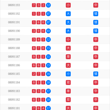
08091193
7
3
2
12
小
中
08091192
1
5
1
07
大
错
08091191
1
6
0
07
大
错
08091190
3
0
0
03
大
错
08091189
3
4
5
12
小
中
08091188
8
7
0
15
大
中
08091187
9
1
1
11
单
中
08091186
6
6
3
15
大
中
08091185
2
7
7
16
小
错
08091184
8
1
1
10
双
中
08091183
6
3
8
17
单
中
08091182
8
1
1
10
双
中
08091181
7
6
4
17
大
中