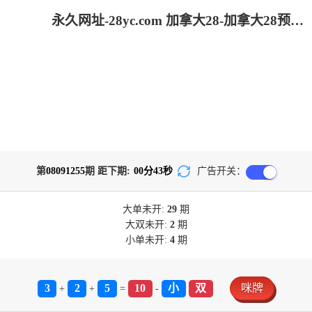
永久网址-28yc.com 加拿大28-加拿大28预测官网咪牌|加拿大28咪牌结果查询|加拿大pc28在线预测|加拿大预测在线PC预测|飞飞加拿大PC咪牌在线预测_专注研究_官方!
第
08091255
期 距下期:
00
分
43
秒
广告开关：
大单
未开:
29
期
大双
未开:
2
期
小单
未开:
4
期
3
2
5
10
小
双
咪牌
+
+
=
-