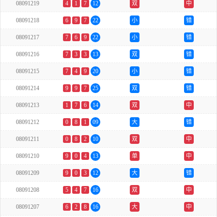
08091219
4
1
7
12
双
中
08091218
6
9
7
22
小
错
08091217
7
6
9
22
小
错
08091216
7
3
3
13
双
错
08091215
7
4
9
20
小
错
08091214
9
9
7
25
双
错
08091213
1
7
6
14
双
中
08091212
0
8
1
09
大
错
08091211
0
8
2
10
双
中
08091210
9
0
4
13
单
中
08091209
9
0
3
12
大
错
08091208
5
4
7
16
双
中
08091207
6
2
8
16
大
中