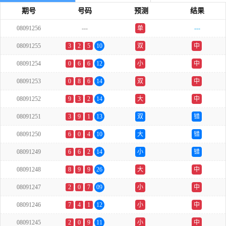
期号
号码
预测
结果
08091256
---
单
---
08091255
3
2
5
10
双
中
08091254
0
6
6
12
小
中
08091253
0
8
6
14
双
中
08091252
9
3
2
14
大
中
08091251
3
9
1
13
双
错
08091250
6
0
4
10
大
错
08091249
6
6
2
14
小
错
08091248
8
9
9
26
大
中
08091247
2
0
7
09
小
中
08091246
7
4
1
12
小
中
08091245
2
0
9
11
小
中