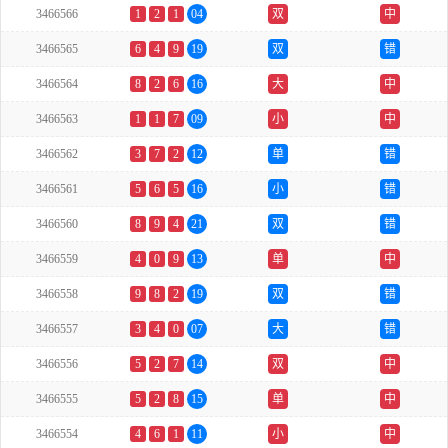
3466566
1
2
1
04
双
中
3466565
6
4
9
19
双
错
3466564
8
2
6
16
大
中
3466563
1
1
7
09
小
中
3466562
3
7
2
12
单
错
3466561
5
6
5
16
小
错
3466560
8
9
4
21
双
错
3466559
4
0
9
13
单
中
3466558
9
8
2
19
双
错
3466557
3
4
0
07
大
错
3466556
5
2
7
14
双
中
3466555
5
2
8
15
单
中
3466554
4
6
1
11
小
中