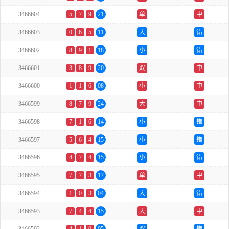
3466604
5
7
9
21
单
中
3466603
0
6
5
11
大
错
3466602
8
9
1
18
小
错
3466601
3
8
9
20
双
中
3466600
1
1
6
08
小
中
3466599
8
7
9
24
大
中
3466598
7
1
6
14
小
错
3466597
5
6
4
15
小
错
3466596
4
7
4
15
小
错
3466595
7
7
3
17
单
中
3466594
1
0
3
04
大
错
3466593
7
4
4
15
大
中