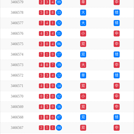
3466579
2
3
4
09
单
中
3466578
5
0
8
13
大
错
3466577
7
4
1
12
大
错
3466576
4
3
4
11
小
中
3466575
2
0
4
06
双
中
3466574
7
1
9
17
双
错
3466573
4
8
7
19
大
中
3466572
5
3
4
12
单
错
3466571
4
1
9
14
双
中
3466570
0
2
0
02
小
中
3466569
4
3
9
16
双
中
3466568
1
0
6
07
双
错
3466567
2
1
1
04
双
中