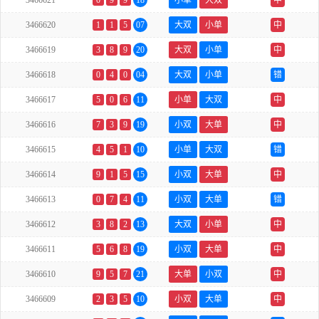
3466621
0
9
9
18
小单
大双
中
3466620
1
1
5
07
大双
小单
中
3466619
3
8
9
20
大双
小单
中
3466618
0
4
0
04
大双
小单
错
3466617
5
0
6
11
小单
大双
中
3466616
7
3
9
19
小双
大单
中
3466615
4
5
1
10
小单
大双
错
3466614
9
1
5
15
小双
大单
中
3466613
0
7
4
11
小双
大单
错
3466612
3
8
2
13
大双
小单
中
3466611
5
6
8
19
小双
大单
中
3466610
9
5
7
21
大单
小双
中
3466609
2
3
5
10
小双
大单
中