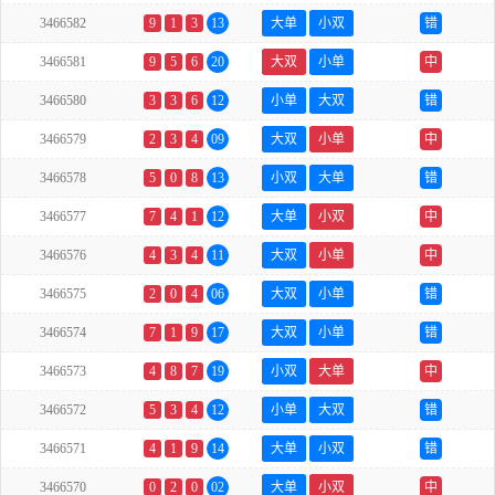
3466582
9
1
3
13
大单
小双
错
3466581
9
5
6
20
大双
小单
中
3466580
3
3
6
12
小单
大双
错
3466579
2
3
4
09
大双
小单
中
3466578
5
0
8
13
小双
大单
错
3466577
7
4
1
12
大单
小双
中
3466576
4
3
4
11
大双
小单
中
3466575
2
0
4
06
大双
小单
错
3466574
7
1
9
17
大双
小单
错
3466573
4
8
7
19
小双
大单
中
3466572
5
3
4
12
小单
大双
错
3466571
4
1
9
14
大单
小双
错
3466570
0
2
0
02
大单
小双
中