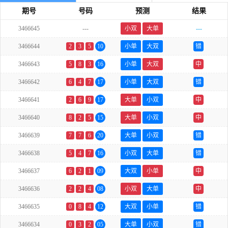
期号
号码
预测
结果
3466645
---
小双
大单
---
3466644
2
3
5
10
小单
大双
错
3466643
5
8
3
16
小单
大双
中
3466642
6
4
7
17
小单
大双
错
3466641
2
6
9
17
大单
小双
中
3466640
8
2
5
15
大单
小双
中
3466639
7
7
6
20
大单
小双
错
3466638
5
4
7
16
小双
大单
错
3466637
6
2
1
09
大双
小单
中
3466636
2
2
4
08
小双
大单
中
3466635
0
8
4
12
大双
小单
错
3466634
0
3
2
05
大单
小双
错