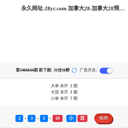
永久网址-28yc.com 加拿大28-加拿大28预测官网咪牌|加拿大28咪牌结果查询|加拿大pc28在线预测|加拿大预测在线PC预测|飞飞加拿大PC咪牌在线预测_专注研究_官方!
第
3466644
期 距下期:
31
分
56
秒
广告开关：
大单
未开:
2
期
大双
未开:
1
期
小单
未开:
7
期
2
3
5
10
小
双
咪牌
+
+
=
-