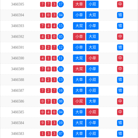
3466595
7
7
3
17
大单
小双
中
3466594
1
0
3
04
小单
大双
错
3466593
7
4
4
15
大双
小单
错
3466592
4
1
0
05
小单
大双
中
3466591
3
2
7
12
小单
大双
错
3466590
4
1
6
11
大双
小单
中
3466589
7
8
1
16
大双
小单
中
3466588
8
2
3
13
大单
小双
错
3466587
7
2
7
16
大单
小双
错
3466586
0
7
1
08
小双
大单
中
3466585
0
4
0
04
大单
小双
中
3466584
9
7
3
19
大双
小单
错
3466583
1
3
3
07
大单
小双
错