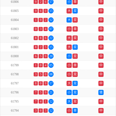
61806
9
2
6
17
小
单
中
61805
9
6
0
15
大
双
中
61804
1
9
2
12
大
双
中
61803
0
3
4
07
小
单
中
61802
8
8
6
22
大
双
中
61801
8
2
5
15
大
双
中
61800
6
5
9
20
小
双
中
61799
1
0
4
05
小
单
中
61798
3
5
0
08
小
双
中
61797
8
0
9
17
大
双
中
61796
7
5
9
21
小
双
错
61795
7
4
1
12
大
双
中
61794
3
6
3
12
小
单
中