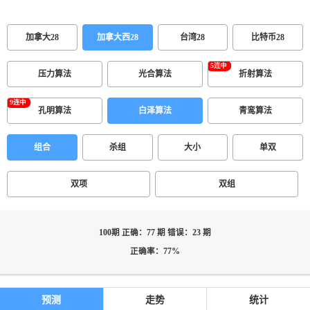
加拿大28
加拿大西28
台湾28
比特币28
压力算法
光合算法
折射算法
孔明算法
白泽算法
青鸾算法
组合
杀组
大小
单双
双项
双组
100期 正确：77 期 错误：23 期
正确率：77%
预测
走势
统计