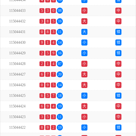
115044434
4
6
8
18
小
错
115044433
5
3
0
08
小
中
115044432
3
8
5
16
大
中
115044431
0
8
3
11
大
错
115044430
9
1
4
14
小
错
115044429
2
5
9
16
小
错
115044428
2
1
4
07
小
中
115044427
6
7
7
20
大
中
115044426
0
9
5
14
大
中
115044425
6
5
7
18
小
错
115044424
6
9
4
19
大
中
115044423
3
5
3
11
小
中
115044422
8
9
2
19
小
错