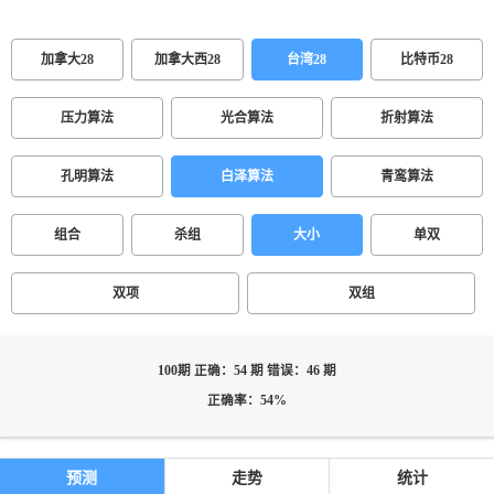
加拿大28
加拿大西28
台湾28
比特币28
压力算法
光合算法
折射算法
孔明算法
白泽算法
青鸾算法
组合
杀组
大小
单双
双项
双组
100期 正确：54 期 错误：46 期
正确率：54%
预测
走势
统计