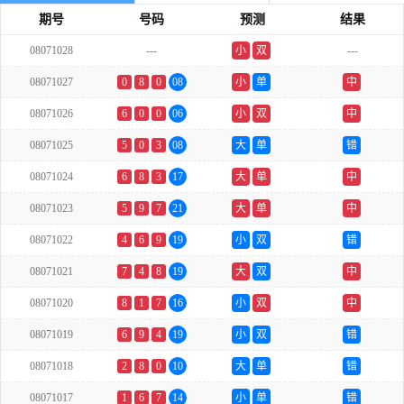
期号
号码
预测
结果
08071028
---
小
双
---
08071027
0
8
0
08
小
单
中
08071026
6
0
0
06
小
双
中
08071025
5
0
3
08
大
单
错
08071024
6
8
3
17
大
单
中
08071023
5
9
7
21
大
单
中
08071022
4
6
9
19
小
双
错
08071021
7
4
8
19
大
双
中
08071020
8
1
7
16
小
双
中
08071019
6
9
4
19
小
双
错
08071018
2
8
0
10
大
单
错
08071017
1
6
7
14
小
单
错