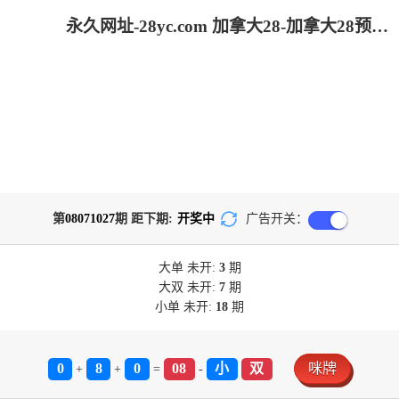
永久网址-28yc.com 加拿大28-加拿大28预测官网咪牌|加拿大28咪牌结果查询|加拿大pc28在线预测|加拿大预测在线PC预测|飞飞加拿大PC咪牌在线预测_专注研究_官方!
第
08071027
期 距下期:
开奖中
广告开关：
大单
未开:
3
期
大双
未开:
7
期
小单
未开:
18
期
0
8
0
08
小
双
咪牌
+
+
=
-