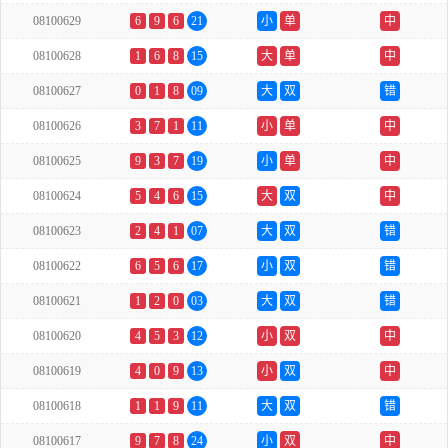
08100629
6
9
6
21
小
单
中
08100628
1
6
8
15
大
单
中
08100627
0
1
8
09
大
双
错
08100626
3
7
1
11
小
单
中
08100625
9
3
7
19
小
单
中
08100624
5
4
6
15
大
双
中
08100623
2
4
1
07
大
双
错
08100622
6
5
6
17
小
双
错
08100621
1
2
0
03
大
双
错
08100620
4
5
3
12
小
双
中
08100619
4
0
9
13
小
双
中
08100618
1
1
9
11
大
双
错
08100617
9
7
8
24
小
双
中