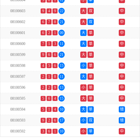
08100604
3
8
1
12
小
单
中
08100603
9
4
9
22
大
双
中
08100602
6
7
8
21
大
双
中
08100601
6
2
1
09
大
单
中
08100600
7
1
3
11
大
单
中
08100599
9
6
6
21
大
单
中
08100598
4
5
6
15
小
单
中
08100597
2
1
8
11
大
单
中
08100596
2
2
9
13
小
单
中
08100595
5
6
4
15
大
单
中
08100594
5
1
4
10
大
单
错
08100593
9
2
6
17
小
双
错
08100592
3
6
1
10
小
单
中