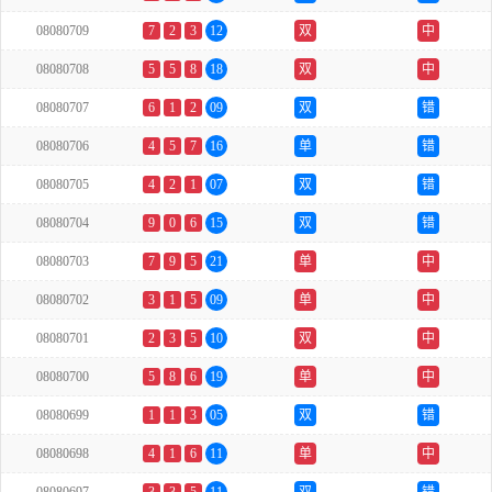
08080709
7
2
3
12
双
中
08080708
5
5
8
18
双
中
08080707
6
1
2
09
双
错
08080706
4
5
7
16
单
错
08080705
4
2
1
07
双
错
08080704
9
0
6
15
双
错
08080703
7
9
5
21
单
中
08080702
3
1
5
09
单
中
08080701
2
3
5
10
双
中
08080700
5
8
6
19
单
中
08080699
1
1
3
05
双
错
08080698
4
1
6
11
单
中