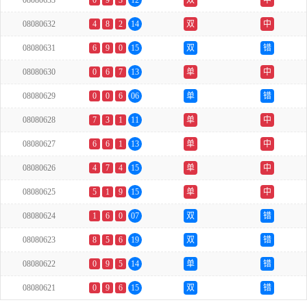
08080633
0
9
3
12
双
中
08080632
4
8
2
14
双
中
08080631
6
9
0
15
双
错
08080630
0
6
7
13
单
中
08080629
0
0
6
06
单
错
08080628
7
3
1
11
单
中
08080627
6
6
1
13
单
中
08080626
4
7
4
15
单
中
08080625
5
1
9
15
单
中
08080624
1
6
0
07
双
错
08080623
8
5
6
19
双
错
08080622
0
9
5
14
单
错
08080621
0
9
6
15
双
错