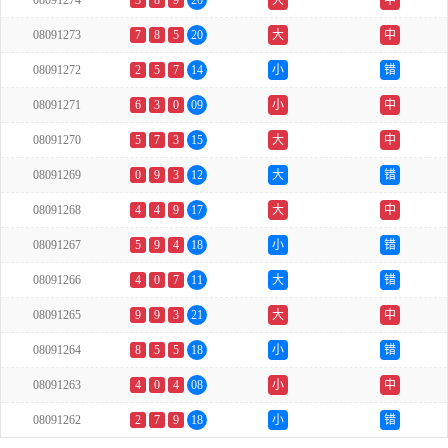
08091274
3
8
9
20
大
中
08091273
7
8
5
20
大
中
08091272
2
5
7
14
小
错
08091271
6
3
0
09
小
中
08091270
5
7
3
15
大
中
08091269
0
9
3
12
大
错
08091268
4
4
9
17
大
中
08091267
5
9
4
18
小
错
08091266
4
0
7
11
大
错
08091265
9
9
3
21
大
中
08091264
8
5
5
18
小
错
08091263
4
0
4
08
小
中
08091262
2
7
9
18
小
错