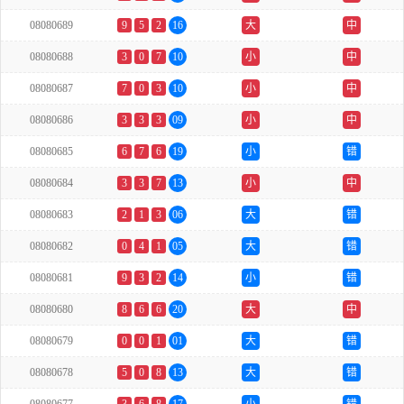
08080689
9
5
2
16
大
中
08080688
3
0
7
10
小
中
08080687
7
0
3
10
小
中
08080686
3
3
3
09
小
中
08080685
6
7
6
19
小
错
08080684
3
3
7
13
小
中
08080683
2
1
3
06
大
错
08080682
0
4
1
05
大
错
08080681
9
3
2
14
小
错
08080680
8
6
6
20
大
中
08080679
0
0
1
01
大
错
08080678
5
0
8
13
大
错