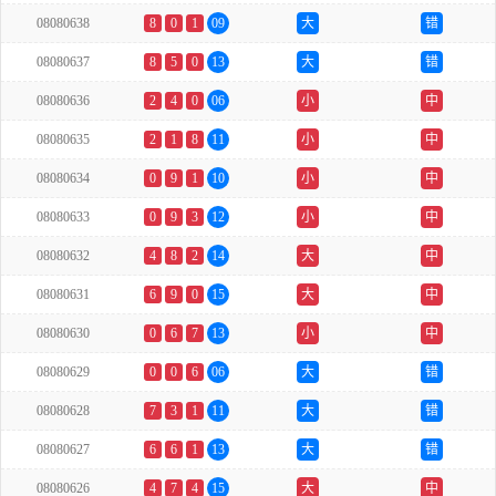
08080638
8
0
1
09
大
错
08080637
8
5
0
13
大
错
08080636
2
4
0
06
小
中
08080635
2
1
8
11
小
中
08080634
0
9
1
10
小
中
08080633
0
9
3
12
小
中
08080632
4
8
2
14
大
中
08080631
6
9
0
15
大
中
08080630
0
6
7
13
小
中
08080629
0
0
6
06
大
错
08080628
7
3
1
11
大
错
08080627
6
6
1
13
大
错
08080626
4
7
4
15
大
中