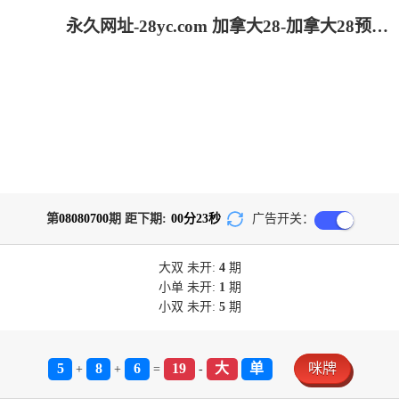
永久网址-28yc.com 加拿大28-加拿大28预测官网咪牌|加拿大28咪牌结果查询|加拿大pc28在线预测|加拿大预测在线PC预测|飞飞加拿大PC咪牌在线预测_专注研究_官方!
第
08080700
期 距下期:
00
分
23
秒
广告开关：
大双
未开:
4
期
小单
未开:
1
期
小双
未开:
5
期
5
8
6
19
大
单
咪牌
+
+
=
-