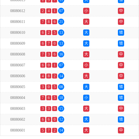
08080613
1
3
7
11
大
错
08080612
2
4
1
07
小
中
08080611
7
8
6
21
大
中
08080610
6
2
5
13
大
错
08080609
6
7
0
13
大
错
08080608
7
3
6
16
大
中
08080607
6
0
1
07
小
中
08080606
4
8
2
14
大
中
08080605
3
0
5
08
大
错
08080604
7
6
5
18
小
错
08080603
3
3
9
15
大
中
08080602
6
6
0
12
大
错
08080601
5
7
2
14
大
中