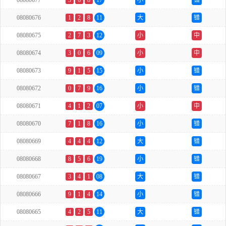
08080677
3
6
8
17
小
错
08080676
1
2
8
11
大
错
08080675
2
7
3
12
小
中
08080674
3
0
6
09
小
中
08080673
9
1
5
15
小
错
08080672
0
7
9
16
小
错
08080671
4
1
2
07
小
中
08080670
7
1
8
16
小
错
08080669
4
4
4
12
大
错
08080668
8
5
6
19
小
错
08080667
3
4
1
08
大
错
08080666
9
1
4
14
小
错
08080665
4
2
5
11
大
错