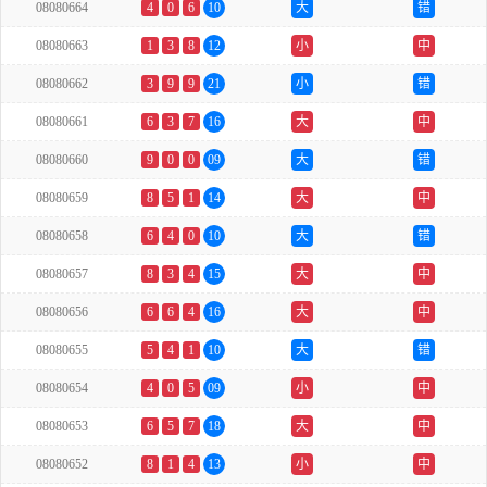
08080664
4
0
6
10
大
错
08080663
1
3
8
12
小
中
08080662
3
9
9
21
小
错
08080661
6
3
7
16
大
中
08080660
9
0
0
09
大
错
08080659
8
5
1
14
大
中
08080658
6
4
0
10
大
错
08080657
8
3
4
15
大
中
08080656
6
6
4
16
大
中
08080655
5
4
1
10
大
错
08080654
4
0
5
09
小
中
08080653
6
5
7
18
大
中
08080652
8
1
4
13
小
中