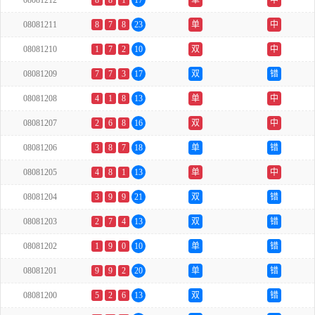
08081212
8
8
1
17
单
中
08081211
8
7
8
23
单
中
08081210
1
7
2
10
双
中
08081209
7
7
3
17
双
错
08081208
4
1
8
13
单
中
08081207
2
6
8
16
双
中
08081206
3
8
7
18
单
错
08081205
4
8
1
13
单
中
08081204
3
9
9
21
双
错
08081203
2
7
4
13
双
错
08081202
1
9
0
10
单
错
08081201
9
9
2
20
单
错
08081200
5
2
6
13
双
错