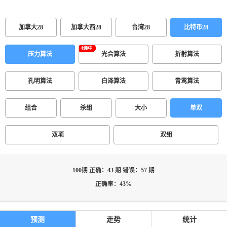
加拿大28
加拿大西28
台湾28
比特币28
压力算法
光合算法
折射算法
孔明算法
白泽算法
青鸾算法
组合
杀组
大小
单双
双项
双组
100期 正确：43 期 错误：57 期
正确率：43%
预测
走势
统计