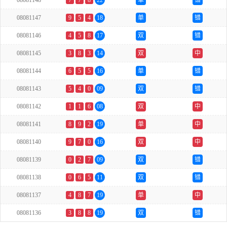
08081148
7
7
8
22
单
错
08081147
9
5
4
18
单
错
08081146
4
5
8
17
双
错
08081145
3
8
3
14
双
中
08081144
6
5
5
16
单
错
08081143
5
4
0
09
双
错
08081142
1
1
6
08
双
中
08081141
8
9
2
19
单
中
08081140
9
7
0
16
双
中
08081139
0
2
7
09
双
错
08081138
0
6
5
11
双
错
08081137
4
8
7
19
单
中
08081136
3
8
8
19
双
错