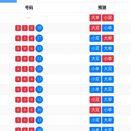
号码
预测
---
大单
小双
18
大双
小单
8
1
9
17
小双
大单
8
5
4
13
小双
大单
0
9
4
13
大双
小单
1
9
3
15
小单
大双
4
2
9
13
小双
大单
9
0
4
12
小单
大双
6
2
4
12
小双
大单
9
3
0
16
大双
小单
8
0
8
13
小双
大单
5
1
7
19
小单
大双
7
6
6