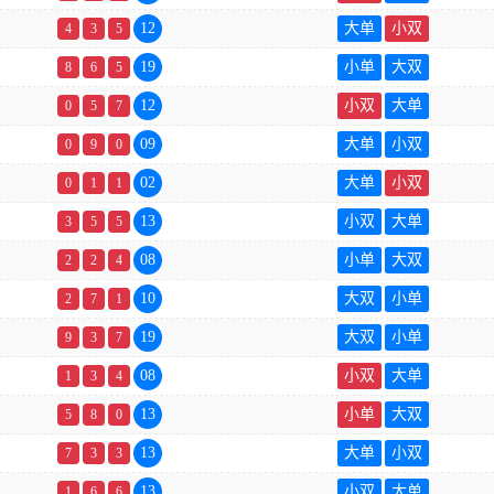
12
大单
小双
4
3
5
19
小单
大双
8
6
5
12
小双
大单
0
5
7
09
大单
小双
0
9
0
02
大单
小双
0
1
1
13
小双
大单
3
5
5
08
小单
大双
2
2
4
10
大双
小单
2
7
1
19
大双
小单
9
3
7
08
小双
大单
1
3
4
13
小单
大双
5
8
0
13
大单
小双
7
3
3
13
小双
大单
1
6
6