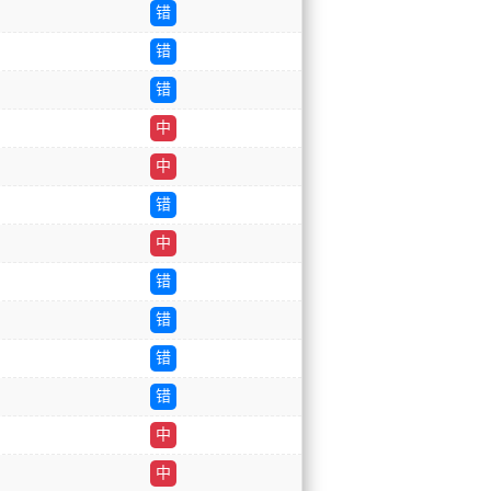
错
错
错
中
中
错
中
错
错
错
错
中
中