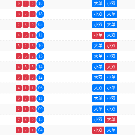
18
大单
小双
9
4
5
18
小双
大单
8
2
8
05
小双
大单
2
3
0
11
小单
大双
4
6
1
10
大单
小双
5
2
3
13
大单
小双
5
6
2
14
小单
大双
4
5
5
12
大双
小单
5
7
0
06
大双
小单
4
1
1
11
大单
小双
0
7
4
09
大单
小双
2
1
6
15
小双
大单
7
8
0
04
小双
大单
1
2
1