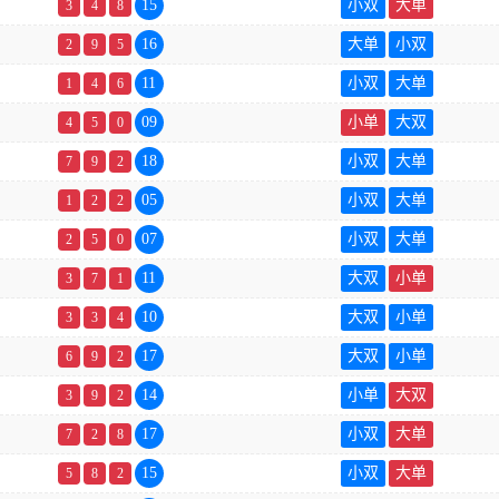
15
小双
大单
3
4
8
16
大单
小双
2
9
5
11
小双
大单
1
4
6
09
小单
大双
4
5
0
18
小双
大单
7
9
2
05
小双
大单
1
2
2
07
小双
大单
2
5
0
11
大双
小单
3
7
1
10
大双
小单
3
3
4
17
大双
小单
6
9
2
14
小单
大双
3
9
2
17
小双
大单
7
2
8
15
小双
大单
5
8
2