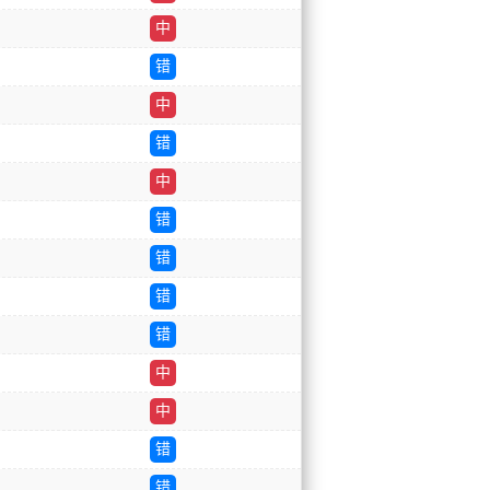
中
错
中
错
中
错
错
错
错
中
中
错
错