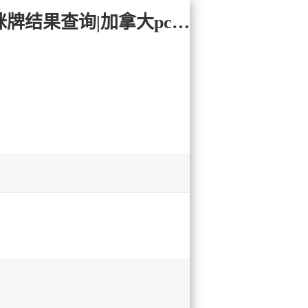
永久网址-28yc.com 加拿大28-加拿大28预测官网咪牌|加拿大28咪牌结果查询|加拿大pc28在线预测|加拿大预测在线PC预测|飞飞加拿大PC咪牌在线预测_专注研究_官方!