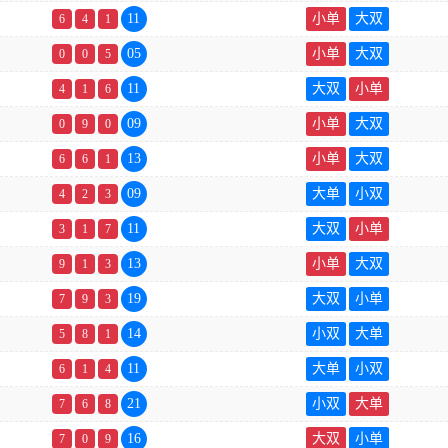
11
小单
大双
6
4
1
05
小单
大双
0
0
5
11
大双
小单
4
1
6
09
小单
大双
0
9
0
13
小单
大双
6
6
1
09
大单
小双
4
2
3
11
大双
小单
3
1
7
13
小单
大双
9
1
3
19
大双
小单
7
9
3
14
小双
大单
5
8
1
11
大单
小双
6
1
4
21
小双
大单
7
6
8
16
大双
小单
7
0
9