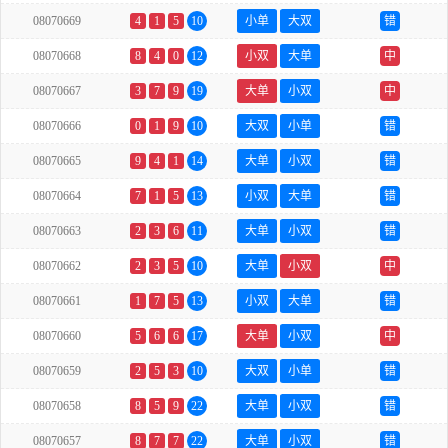
08070669
4
1
5
10
小单
大双
错
08070668
8
4
0
12
小双
大单
中
08070667
3
7
9
19
大单
小双
中
08070666
0
1
9
10
大双
小单
错
08070665
9
4
1
14
大单
小双
错
08070664
7
1
5
13
小双
大单
错
08070663
2
3
6
11
大单
小双
错
08070662
2
3
5
10
大单
小双
中
08070661
1
7
5
13
小双
大单
错
08070660
5
6
6
17
大单
小双
中
08070659
2
5
3
10
大双
小单
错
08070658
8
5
9
22
大单
小双
错
08070657
8
7
7
22
大单
小双
错