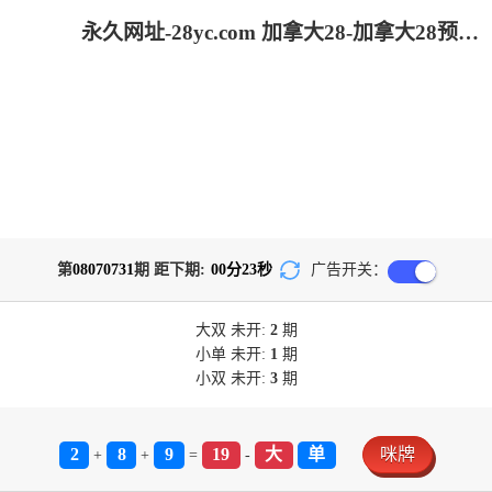
永久网址-28yc.com 加拿大28-加拿大28预测官网咪牌|加拿大28咪牌结果查询|加拿大pc28在线预测|加拿大预测在线PC预测|飞飞加拿大PC咪牌在线预测_专注研究_官方!
第
08070731
期 距下期:
00
分
22
秒
广告开关：
大双
未开:
2
期
小单
未开:
1
期
小双
未开:
3
期
2
8
9
19
大
单
咪牌
+
+
=
-