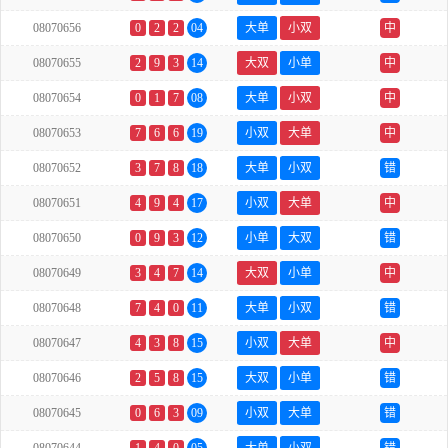
08070656
0
2
2
04
大单
小双
中
08070655
2
9
3
14
大双
小单
中
08070654
0
1
7
08
大单
小双
中
08070653
7
6
6
19
小双
大单
中
08070652
3
7
8
18
大单
小双
错
08070651
4
9
4
17
小双
大单
中
08070650
0
9
3
12
小单
大双
错
08070649
3
4
7
14
大双
小单
中
08070648
7
4
0
11
大单
小双
错
08070647
4
3
8
15
小双
大单
中
08070646
2
5
8
15
大双
小单
错
08070645
0
6
3
09
小双
大单
错