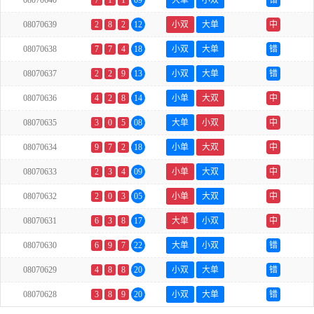
08070640
7
1
1
09
大单
小双
错
08070639
2
8
2
12
小双
大单
中
08070638
7
7
4
18
小双
大单
错
08070637
2
2
9
13
小双
大单
错
08070636
4
2
8
14
小单
大双
中
08070635
3
0
5
08
大单
小双
中
08070634
9
7
2
18
小单
大双
中
08070633
2
3
4
09
小单
大双
中
08070632
2
0
3
05
小单
大双
中
08070631
6
3
8
17
大单
小双
中
08070630
6
9
7
22
大单
小双
错
08070629
4
8
8
20
小双
大单
错
08070628
3
8
9
20
小双
大单
错