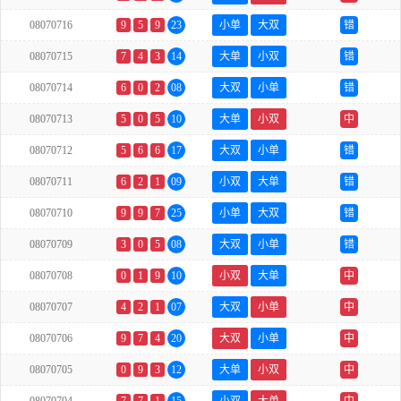
08070716
9
5
9
23
小单
大双
错
08070715
7
4
3
14
大单
小双
错
08070714
6
0
2
08
大双
小单
错
08070713
5
0
5
10
大单
小双
中
08070712
5
6
6
17
大双
小单
错
08070711
6
2
1
09
小双
大单
错
08070710
9
9
7
25
小单
大双
错
08070709
3
0
5
08
大双
小单
错
08070708
0
1
9
10
小双
大单
中
08070707
4
2
1
07
大双
小单
中
08070706
9
7
4
20
大双
小单
中
08070705
0
9
3
12
大单
小双
中