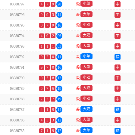
小单
08080797
4
7
9
20
殺
中
大单
08080796
0
9
5
14
殺
中
小双
08080795
0
7
9
16
殺
中
大双
08080794
4
0
2
06
殺
中
大单
08080793
1
1
1
03
殺
中
小单
08080792
9
2
0
11
殺
错
大单
08080791
9
7
0
16
殺
中
小双
08080790
0
5
8
13
殺
中
大双
08080789
6
7
6
19
殺
中
小双
08080788
7
5
7
19
殺
中
大双
08080787
4
1
9
14
殺
错
大单
08080786
4
5
3
12
殺
中
大单
08080785
7
1
9
17
殺
错