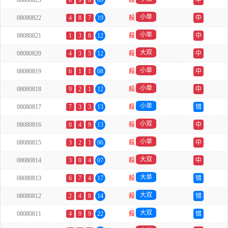
08080823
0
9
0
09
殺
中
小单
08080822
4
8
7
19
殺
中
小单
08080821
1
3
8
12
殺
中
大双
08080820
4
3
5
12
殺
中
小单
08080819
6
1
1
08
殺
中
小单
08080818
9
2
1
12
殺
中
小单
08080817
7
3
3
13
殺
错
小双
08080816
0
4
9
13
殺
中
小单
08080815
3
2
1
06
殺
中
大双
08080814
3
0
4
07
殺
中
大单
08080813
6
7
4
17
殺
错
大双
08080812
2
4
8
14
殺
错
大双
08080811
4
9
9
22
殺
错