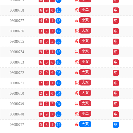
08080759
8
9
2
19
殺
中
小单
08080758
6
9
0
15
殺
中
小双
08080757
4
5
4
13
殺
中
大双
08080756
3
7
7
17
殺
中
小双
08080755
0
0
5
05
殺
中
小双
08080754
9
3
1
13
殺
中
小双
08080753
6
6
6
18
殺
中
大双
08080752
2
0
6
08
殺
中
大双
08080751
2
9
1
12
殺
中
大双
08080750
2
2
0
04
殺
中
大双
08080749
0
2
2
04
殺
中
小单
08080748
9
9
7
25
殺
中
大双
08080747
5
8
1
14
殺
错