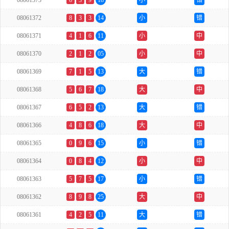
08061373
6
3
9
18
小
错
08061372
8
3
3
14
小
错
08061371
4
1
6
11
小
中
08061370
2
1
2
05
小
中
08061369
7
1
5
13
大
错
08061368
5
6
7
18
大
中
08061367
6
5
2
13
大
错
08061366
4
8
6
18
大
中
08061365
0
9
6
15
小
错
08061364
0
8
4
12
小
中
08061363
5
7
5
17
小
错
08061362
8
9
8
25
大
中
08061361
4
2
5
11
大
错