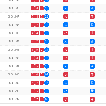
08061309
5
2
7
14
大
中
08061308
3
4
3
10
大
错
08061307
7
8
7
22
大
中
08061306
2
7
3
12
大
错
08061305
4
4
5
13
小
中
08061304
2
7
4
13
大
错
08061303
3
9
2
14
大
中
08061302
0
3
9
12
小
中
08061301
5
5
0
10
大
错
08061300
2
0
5
07
小
中
08061299
4
7
2
13
大
错
08061298
5
5
9
19
小
错
08061297
0
2
6
08
小
中