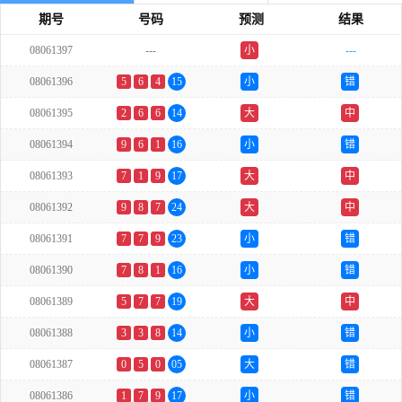
期号
号码
预测
结果
08061397
---
小
---
双
08061396
5
6
4
15
小
错
08061395
2
6
6
14
大
中
08061394
9
6
1
16
小
错
08061393
7
1
9
17
大
中
08061392
9
8
7
24
大
中
08061391
7
7
9
23
小
错
08061390
7
8
1
16
小
错
08061389
5
7
7
19
大
中
08061388
3
3
8
14
小
错
08061387
0
5
0
05
大
错
08061386
1
7
9
17
小
错