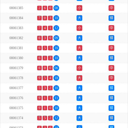
08061385
2
6
0
08
小
中
08061384
7
0
3
10
大
错
08061383
7
4
1
12
小
中
08061382
6
3
0
09
大
错
08061381
6
5
5
16
大
中
08061380
6
1
3
10
大
错
08061379
6
0
0
06
小
中
08061378
9
5
4
18
大
中
08061377
5
3
2
10
大
错
08061376
9
1
1
11
大
错
08061375
9
1
0
10
大
错
08061374
5
5
2
12
大
错