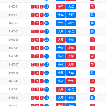
3466554
4
6
1
11
小单
大双
中
3466553
8
9
6
23
小单
大双
错
3466552
5
2
2
09
大单
小双
错
3466551
6
1
7
14
大单
小双
错
3466550
9
9
4
22
大双
小单
中
3466549
0
0
1
01
大双
小单
中
3466548
8
7
0
15
小双
大单
中
3466547
5
3
7
15
小双
大单
中
3466546
3
8
9
20
小双
大单
错
3466545
3
9
3
15
小双
大单
中
3466544
9
8
8
25
大单
小双
中
3466543
0
7
5
12
大双
小单
错