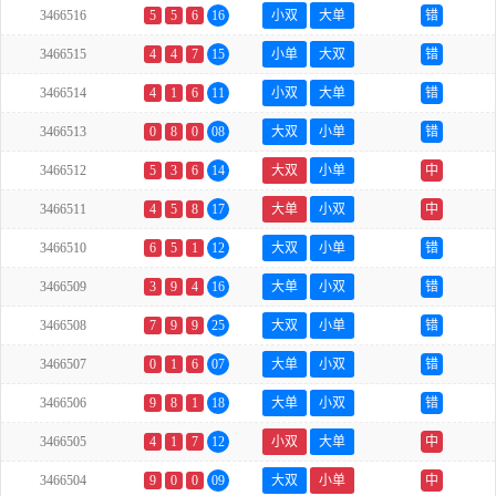
3466516
5
5
6
16
小双
大单
错
3466515
4
4
7
15
小单
大双
错
3466514
4
1
6
11
小双
大单
错
3466513
0
8
0
08
大双
小单
错
3466512
5
3
6
14
大双
小单
中
3466511
4
5
8
17
大单
小双
中
3466510
6
5
1
12
大双
小单
错
3466509
3
9
4
16
大单
小双
错
3466508
7
9
9
25
大双
小单
错
3466507
0
1
6
07
大单
小双
错
3466506
9
8
1
18
大单
小双
错
3466505
4
1
7
12
小双
大单
中
3466504
9
0
0
09
大双
小单
中