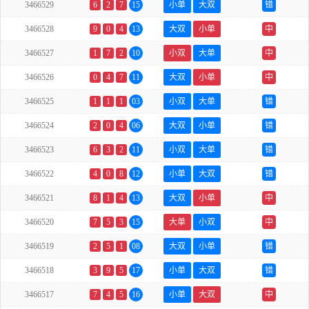
3466529
6
2
7
15
小单
大双
错
3466528
9
0
4
13
大双
小单
中
3466527
1
7
2
10
小双
大单
中
3466526
0
4
7
11
大双
小单
中
3466525
1
1
1
03
小双
大单
错
3466524
2
0
4
06
大双
小单
错
3466523
6
3
2
11
小双
大单
错
3466522
4
0
8
12
小单
大双
错
3466521
8
1
4
13
大双
小单
中
3466520
7
5
3
15
大单
小双
中
3466519
2
5
1
08
大双
小单
错
3466518
3
9
5
17
小单
大双
错
3466517
7
4
5
16
小单
大双
中