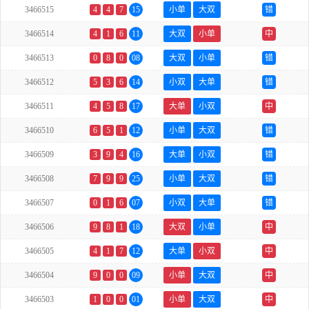
3466515
4
4
7
15
小单
大双
错
3466514
4
1
6
11
大双
小单
中
3466513
0
8
0
08
大双
小单
错
3466512
5
3
6
14
小双
大单
错
3466511
4
5
8
17
大单
小双
中
3466510
6
5
1
12
小单
大双
错
3466509
3
9
4
16
大单
小双
错
3466508
7
9
9
25
小单
大双
错
3466507
0
1
6
07
小双
大单
错
3466506
9
8
1
18
大双
小单
中
3466505
4
1
7
12
大单
小双
中
3466504
9
0
0
09
小单
大双
中
3466503
1
0
0
01
小单
大双
中