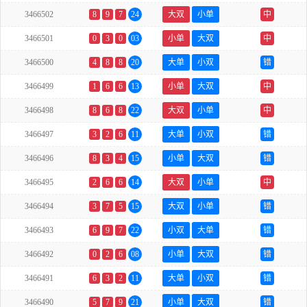
3466502
8
9
7
24
大双
小单
中
3466501
0
3
0
03
小单
大双
中
3466500
4
8
8
20
大单
小双
错
3466499
1
6
6
13
小单
大双
中
3466498
8
6
8
22
大双
小单
中
3466497
3
2
6
11
大单
小双
错
3466496
8
3
4
15
小单
大双
错
3466495
2
6
6
14
大双
小单
中
3466494
3
7
5
15
大双
小单
错
3466493
6
9
7
22
小双
大单
错
3466492
0
2
6
08
小单
大双
错
3466491
6
3
2
11
大单
小双
错
3466490
5
7
9
21
小单
大双
错