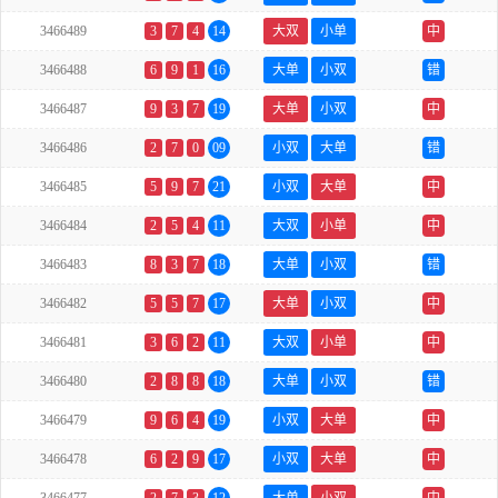
3466489
3
7
4
14
大双
小单
中
3466488
6
9
1
16
大单
小双
错
3466487
9
3
7
19
大单
小双
中
3466486
2
7
0
09
小双
大单
错
3466485
5
9
7
21
小双
大单
中
3466484
2
5
4
11
大双
小单
中
3466483
8
3
7
18
大单
小双
错
3466482
5
5
7
17
大单
小双
中
3466481
3
6
2
11
大双
小单
中
3466480
2
8
8
18
大单
小双
错
3466479
9
6
4
19
小双
大单
中
3466478
6
2
9
17
小双
大单
中