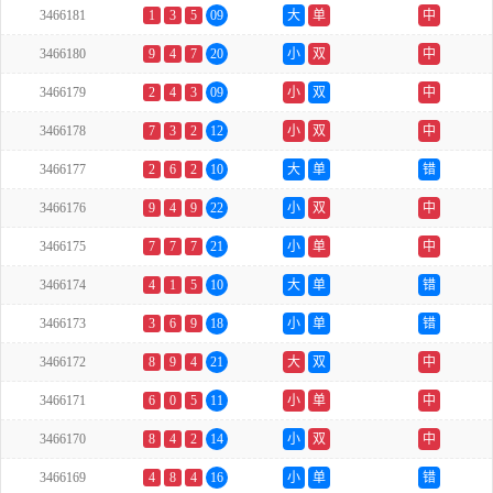
3466181
1
3
5
09
大
单
中
3466180
9
4
7
20
小
双
中
3466179
2
4
3
09
小
双
中
3466178
7
3
2
12
小
双
中
3466177
2
6
2
10
大
单
错
3466176
9
4
9
22
小
双
中
3466175
7
7
7
21
小
单
中
3466174
4
1
5
10
大
单
错
3466173
3
6
9
18
小
单
错
3466172
8
9
4
21
大
双
中
3466171
6
0
5
11
小
单
中
3466170
8
4
2
14
小
双
中
3466169
4
8
4
16
小
单
错