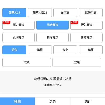
加拿大28
加拿大西28
台湾28
比特币28
压力算法
光合算法
折射算法
孔明算法
白泽算法
青鸾算法
组合
杀组
大小
单双
双项
双组
100期 正确：73 期 错误：27 期
正确率：73%
预测
走势
统计