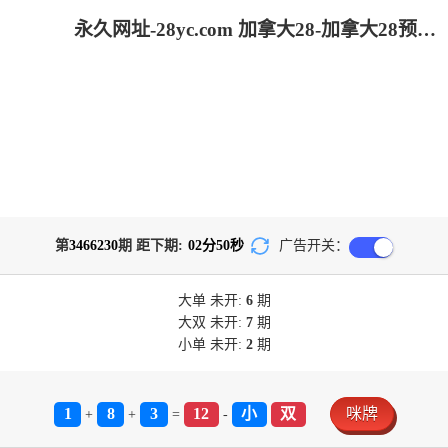
永久网址-28yc.com 加拿大28-加拿大28预测官网咪牌|加拿大28咪牌结果查询|加拿大pc28在线预测|加拿大预测在线PC预测|飞飞加拿大PC咪牌在线预测_专注研究_官方!
第
3466230
期 距下期:
02
分
50
秒
广告开关：
大单
未开:
6
期
大双
未开:
7
期
小单
未开:
2
期
1
8
3
12
小
双
咪牌
+
+
=
-