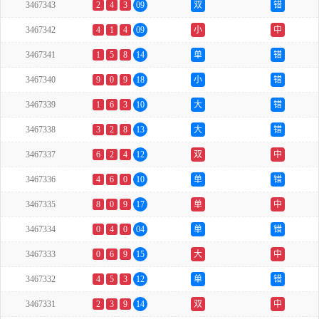
3467343
2
4
3
09
双
错
3467342
4
1
4
09
小
中
3467341
1
5
8
14
单
错
3467340
9
0
9
18
小
错
3467339
1
6
3
10
大
错
3467338
3
2
8
13
大
错
3467337
6
2
4
12
双
中
3467336
4
6
0
10
单
错
3467335
8
0
9
17
单
中
3467334
0
4
0
04
单
错
3467333
0
6
9
15
大
中
3467332
4
5
3
12
单
错
3467331
2
3
9
14
双
中