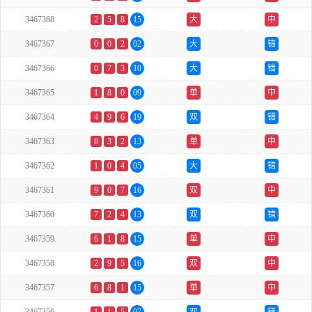
3467368
2
5
8
15
大
中
3467367
0
0
2
02
大
错
3467366
0
7
3
10
大
错
3467365
1
8
0
09
单
中
3467364
4
9
6
19
双
错
3467363
8
3
2
13
单
中
3467362
1
0
4
05
大
错
3467361
9
0
7
16
双
中
3467360
7
2
4
13
双
错
3467359
6
1
8
15
单
中
3467358
2
9
5
16
双
中
3467357
6
8
1
15
单
中