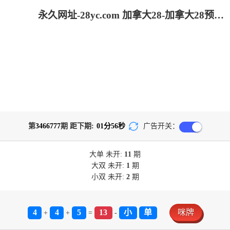
永久网址-28yc.com 加拿大28-加拿大28预测官网咪牌|加拿大28咪牌结果查询|加拿大pc28在线预测|加拿大预测在线PC预测|飞飞加拿大PC咪牌在线预测_专注研究_官方!
第
3466777
期 距下期:
01
分
56
秒
广告开关：
大单
未开:
11
期
大双
未开:
1
期
小双
未开:
2
期
4
4
5
13
小
单
咪牌
+
+
=
-