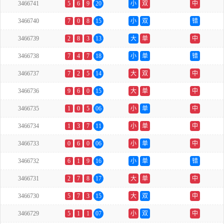
3466741
5
6
9
20
小
双
中
3466740
7
0
8
15
小
双
错
3466739
2
8
3
13
大
单
中
3466738
7
4
7
18
小
单
错
3466737
7
2
5
14
大
双
中
3466736
9
6
0
15
大
单
中
3466735
1
0
5
06
小
单
中
3466734
1
3
7
11
小
单
中
3466733
0
6
0
06
小
单
中
3466732
6
1
9
16
小
单
错
3466731
2
7
8
17
大
单
中
3466730
5
7
3
15
大
双
中
3466729
5
1
1
07
小
双
中