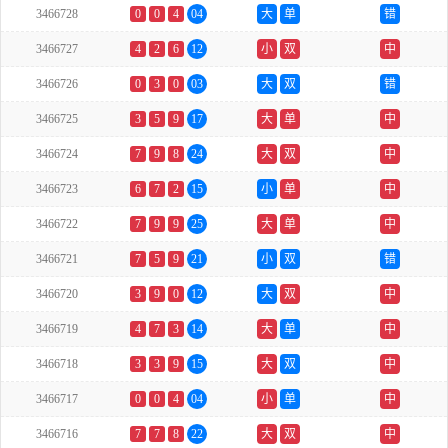
3466728
0
0
4
04
大
单
错
3466727
4
2
6
12
小
双
中
3466726
0
3
0
03
大
双
错
3466725
3
5
9
17
大
单
中
3466724
7
9
8
24
大
双
中
3466723
6
7
2
15
小
单
中
3466722
7
9
9
25
大
单
中
3466721
7
5
9
21
小
双
错
3466720
3
9
0
12
大
双
中
3466719
4
7
3
14
大
单
中
3466718
3
3
9
15
大
双
中
3466717
0
0
4
04
小
单
中
3466716
7
7
8
22
大
双
中