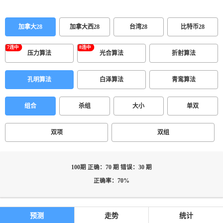
加拿大28
加拿大西28
台湾28
比特币28
压力算法
光合算法
折射算法
孔明算法
白泽算法
青鸾算法
组合
杀组
大小
单双
双项
双组
100期 正确：70 期 错误：30 期
正确率：70%
预测
走势
统计