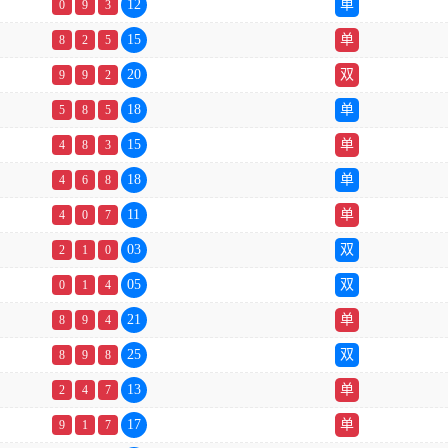
12
单
0
9
3
15
单
8
2
5
20
双
9
9
2
18
单
5
8
5
15
单
4
8
3
18
单
4
6
8
11
单
4
0
7
03
双
2
1
0
05
双
0
1
4
21
单
8
9
4
25
双
8
9
8
13
单
2
4
7
17
单
9
1
7