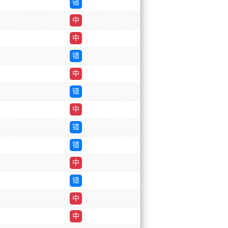
错
中
中
错
中
错
中
错
错
中
错
中
中