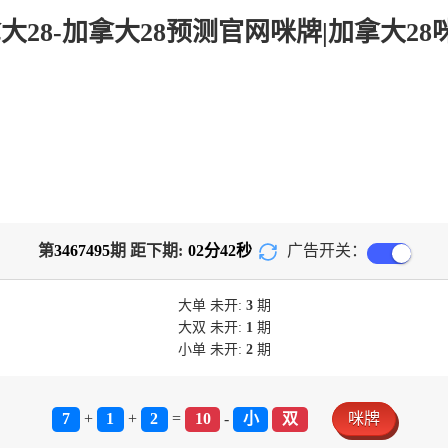
第
3467495
期 距下期:
02
分
42
秒
广告开关：
大单
未开:
3
期
大双
未开:
1
期
小单
未开:
2
期
7
+
1
+
2
=
10
-
小
双
咪牌