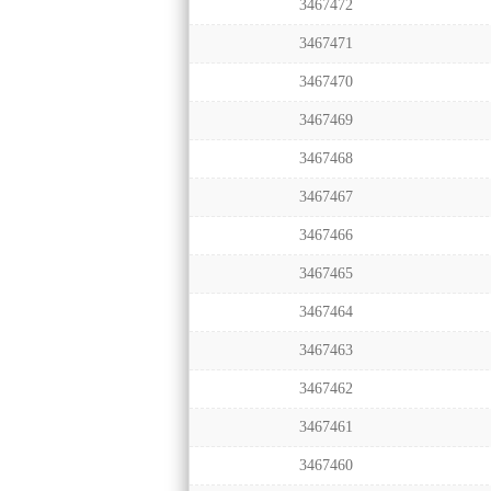
3467472
3467471
3467470
3467469
3467468
3467467
3467466
3467465
3467464
3467463
3467462
3467461
3467460