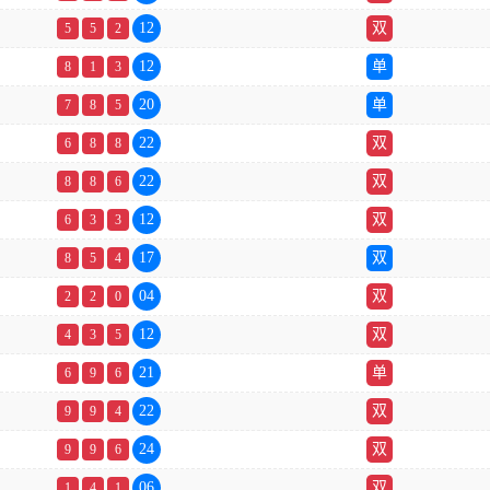
12
双
5
5
2
12
单
8
1
3
20
单
7
8
5
22
双
6
8
8
22
双
8
8
6
12
双
6
3
3
17
双
8
5
4
04
双
2
2
0
12
双
4
3
5
21
单
6
9
6
22
双
9
9
4
24
双
9
9
6
06
双
1
4
1