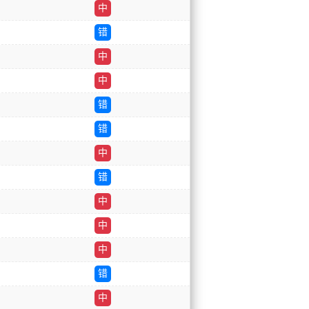
中
错
中
中
错
错
中
错
中
中
中
错
中