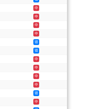
中
中
中
中
错
错
中
中
中
中
错
中