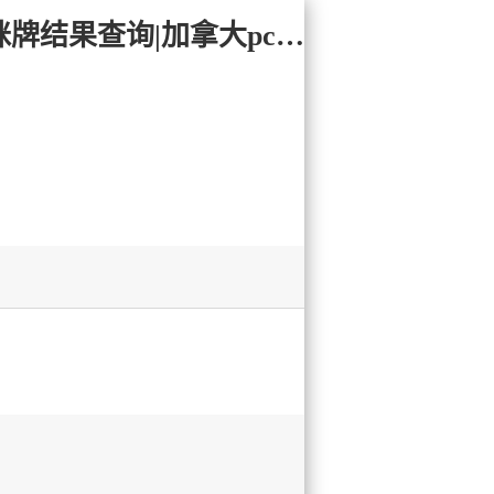
永久网址-28yc.com 加拿大28-加拿大28预测官网咪牌|加拿大28咪牌结果查询|加拿大pc28在线预测|加拿大预测在线PC预测|飞飞加拿大PC咪牌在线预测_专注研究_官方!