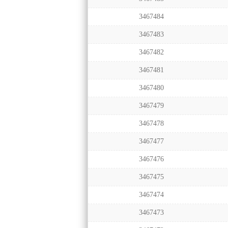
3467484
3467483
3467482
3467481
3467480
3467479
3467478
3467477
3467476
3467475
3467474
3467473