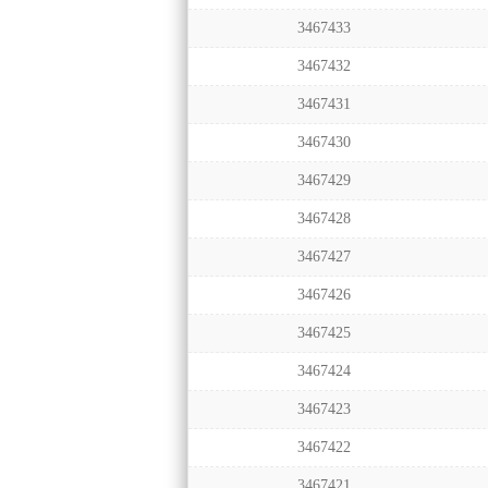
3467433
3467432
3467431
3467430
3467429
3467428
3467427
3467426
3467425
3467424
3467423
3467422
3467421