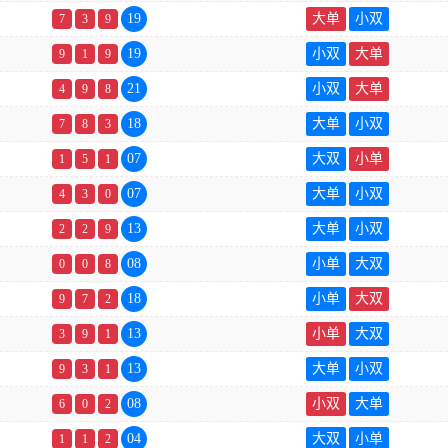
19
大单
小双
7
3
9
19
小双
大单
9
1
9
21
小双
大单
4
9
8
18
大单
小双
7
8
3
07
大双
小单
1
5
1
07
大单
小双
4
3
0
13
大单
小双
2
2
9
08
小单
大双
0
0
8
18
小单
大双
9
7
2
13
小单
大双
3
9
1
13
大单
小双
9
3
1
08
小双
大单
6
0
2
04
大双
小单
1
1
2