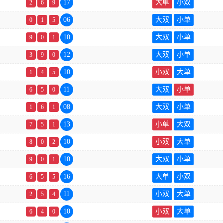
17
大单
小双
2
6
9
06
大双
小单
0
1
5
10
大双
小单
9
0
1
12
大双
小单
3
9
0
10
小双
大单
1
4
5
11
大双
小单
6
5
0
08
大双
小单
1
6
1
13
小单
大双
7
5
1
10
小双
大单
8
0
2
10
大双
小单
9
0
1
16
大单
小双
6
5
5
11
小双
大单
2
5
4
10
小双
大单
6
4
0