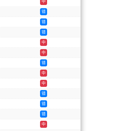
中
错
错
错
中
中
错
中
中
错
错
错
中