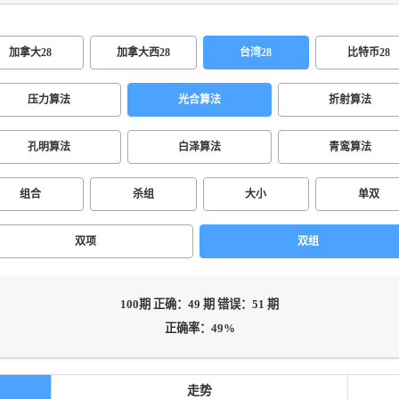
加拿大28
加拿大西28
台湾28
比特币28
压力算法
光合算法
折射算法
孔明算法
白泽算法
青鸾算法
组合
杀组
大小
单双
双项
双组
100期 正确：49 期 错误：51 期
正确率：49%
走势