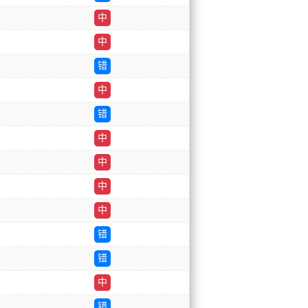
中
中
错
中
错
中
中
中
中
错
错
中
错