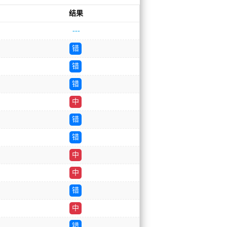
结果
---
错
错
错
中
错
错
中
中
错
中
错