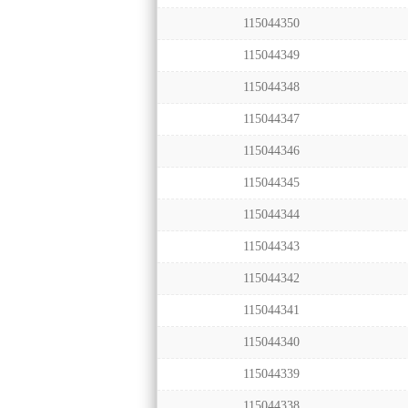
115044350
115044349
115044348
115044347
115044346
115044345
115044344
115044343
115044342
115044341
115044340
115044339
115044338