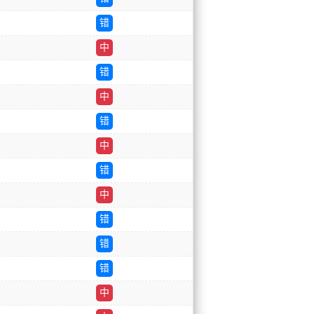
错
中
错
中
错
中
错
中
错
错
错
中