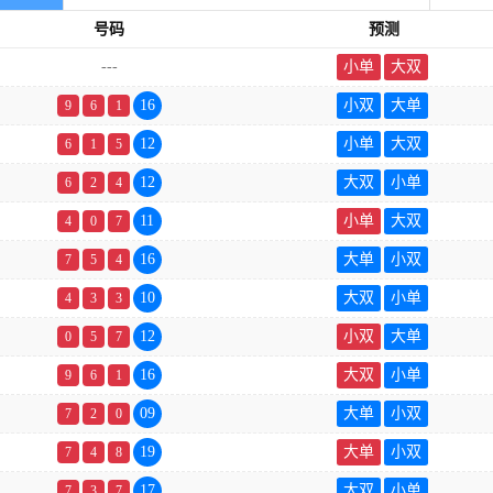
号码
预测
---
小单
大双
16
小双
大单
9
6
1
12
小单
大双
6
1
5
12
大双
小单
6
2
4
11
小单
大双
4
0
7
16
大单
小双
7
5
4
10
大双
小单
4
3
3
12
小双
大单
0
5
7
16
大双
小单
9
6
1
09
大单
小双
7
2
0
19
大单
小双
7
4
8
17
大双
小单
7
3
7