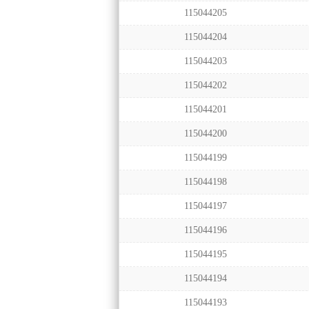
115044205
115044204
115044203
115044202
115044201
115044200
115044199
115044198
115044197
115044196
115044195
115044194
115044193