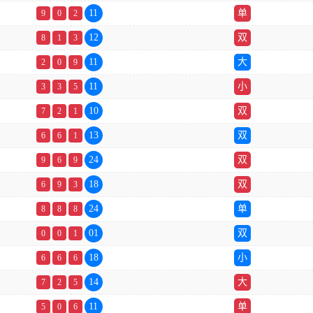
11
单
9
0
2
12
双
8
1
3
11
大
2
0
9
11
小
3
3
5
10
双
7
2
1
13
双
6
6
1
24
双
9
6
9
18
双
6
9
3
24
单
8
8
8
01
双
0
0
1
18
小
6
6
6
14
大
7
2
5
11
单
5
0
6