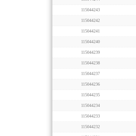
115044243
115044242
115044241
115044240
115044239
115044238
115044237
115044236
115044235
115044234
115044233
115044232