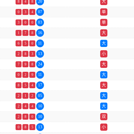
20
大
8
4
8
07
单
0
3
4
03
单
3
0
0
16
大
1
7
8
11
大
6
5
0
13
小
2
8
3
24
大
7
9
8
11
大
0
2
9
17
大
8
5
4
05
大
2
1
2
10
大
2
4
4
10
双
2
8
0
13
小
0
8
5