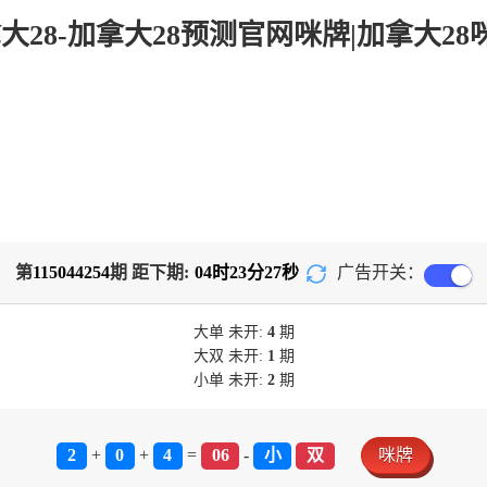
第
115044254
期 距下期:
04
时
23
分
26
秒
广告开关：
大单
未开:
4
期
大双
未开:
1
期
小单
未开:
2
期
2
+
0
+
4
=
06
-
小
双
咪牌