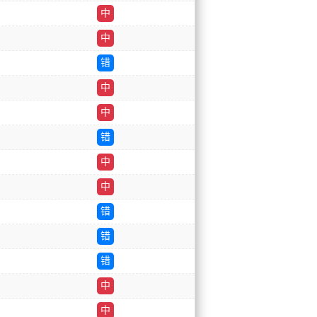
中
中
错
中
中
错
中
中
错
错
错
中
中