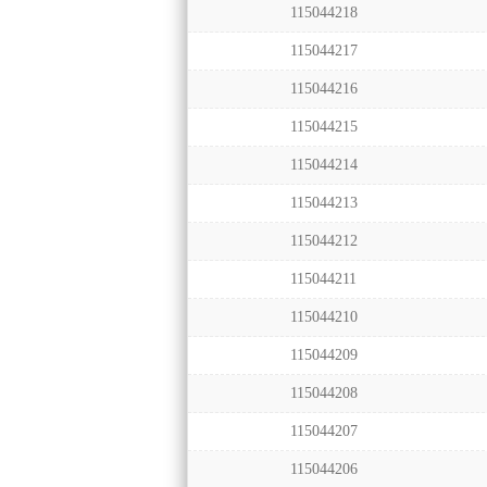
115044218
115044217
115044216
115044215
115044214
115044213
115044212
115044211
115044210
115044209
115044208
115044207
115044206