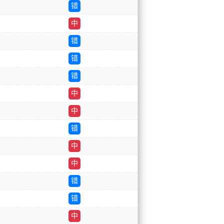
错
中
错
错
错
中
中
错
中
中
错
错
中