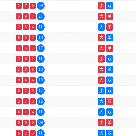
09
小
双
2
7
0
21
大
单
5
9
7
11
大
单
2
5
4
18
大
单
8
3
7
17
大
单
5
5
7
11
小
双
3
6
2
18
大
单
2
8
8
19
大
双
9
6
4
17
小
双
6
2
9
12
大
双
2
7
3
11
大
双
6
1
4
09
小
单
0
9
0
11
大
双
6
2
3