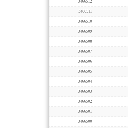
3466512
3466511
3466510
3466509
3466508
3466507
3466506
3466505
3466504
3466503
3466502
3466501
3466500