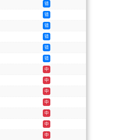
错
错
错
错
错
错
中
中
中
中
中
中
中