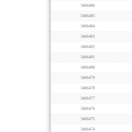
3466486
3466485
3466484
3466483
3466482
3466481
3466480
3466479
3466478
3466477
3466476
3466475
3466474