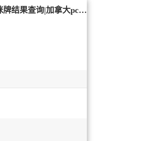
永久网址-28yc.com 加拿大28-加拿大28预测官网咪牌|加拿大28咪牌结果查询|加拿大pc28在线预测|加拿大预测在线PC预测|飞飞加拿大PC咪牌在线预测_专注研究_官方!