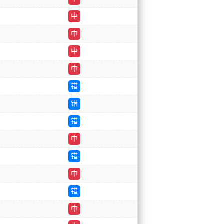
中
中
中
中
错
错
错
中
错
中
错
中