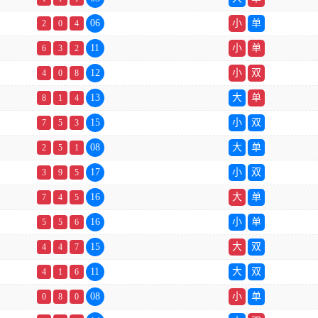
06
小
单
2
0
4
11
小
单
6
3
2
12
小
双
4
0
8
13
大
单
8
1
4
15
小
双
7
5
3
08
大
单
2
5
1
17
小
双
3
9
5
16
大
单
7
4
5
16
小
单
5
5
6
15
大
双
4
4
7
11
大
双
4
1
6
08
小
单
0
8
0