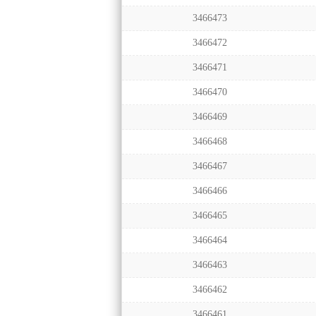
3466473
3466472
3466471
3466470
3466469
3466468
3466467
3466466
3466465
3466464
3466463
3466462
3466461