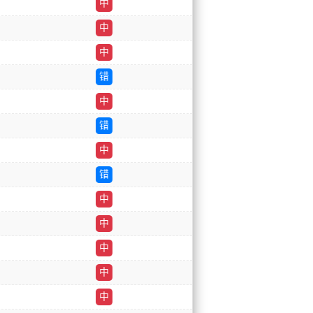
中
中
中
错
中
错
中
错
中
中
中
中
中