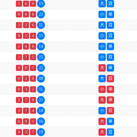
13
大
双
1
6
6
22
小
单
8
6
8
11
大
双
3
2
6
15
小
双
8
3
4
14
小
单
2
6
6
15
小
双
3
7
5
22
大
单
6
9
7
08
大
双
0
2
6
11
小
单
6
3
2
21
大
单
5
7
9
14
小
双
3
7
4
16
大
单
6
9
1
19
大
双
9
3
7