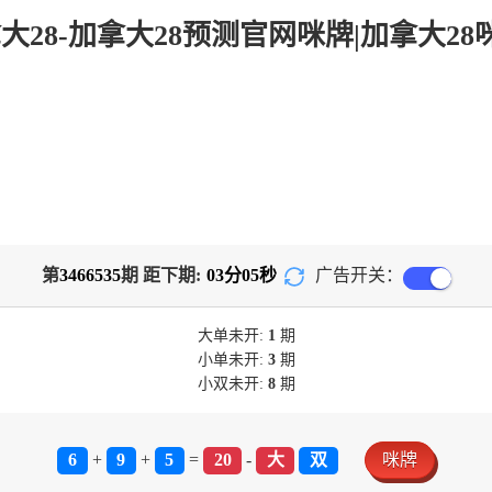
第
3466535
期 距下期:
03
分
04
秒
广告开关：
大单
未开:
1
期
小单
未开:
3
期
小双
未开:
8
期
6
+
9
+
5
=
20
-
大
双
咪牌