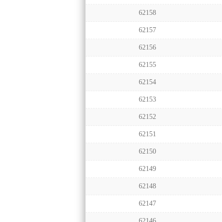
62158
62157
62156
62155
62154
62153
62152
62151
62150
62149
62148
62147
62146