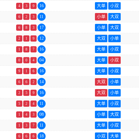
16
大单
小双
4
3
9
11
小单
大双
6
2
3
17
小单
大双
6
8
3
12
大双
小单
2
1
9
16
大单
小双
1
8
7
04
大单
小双
0
0
4
16
大单
小双
9
1
6
14
大双
小单
6
6
2
16
大双
小单
2
5
9
11
大单
小双
5
2
4
08
小单
大双
1
4
3
11
大单
小双
1
3
7
18
小双
大单
6
6
6