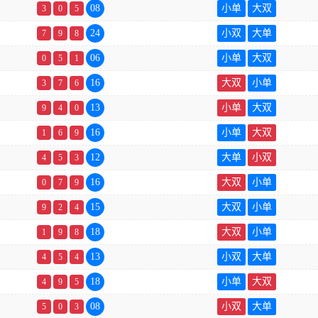
08
小单
大双
3
0
5
24
小双
大单
7
9
8
06
小单
大双
0
5
1
16
大双
小单
3
7
6
13
小单
大双
9
4
0
16
小单
大双
1
6
9
12
大单
小双
4
5
3
16
大双
小单
0
7
9
15
大双
小单
9
2
4
18
大双
小单
1
9
8
13
小双
大单
4
5
4
18
小单
大双
4
9
5
08
小双
大单
5
0
3