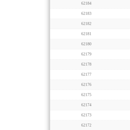
62184
62183
62182
62181
62180
62179
62178
62177
62176
62175
62174
62173
62172