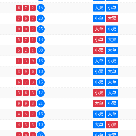
15
大双
小单
6
7
2
20
小单
大双
7
6
7
25
大单
小双
9
9
7
13
小单
大双
5
7
1
08
小双
大单
5
2
1
13
大单
小双
1
3
9
18
小双
大单
3
9
6
16
小双
大单
6
7
3
12
小双
大单
3
6
3
21
大单
小双
9
9
3
16
小双
大单
4
5
7
10
大单
小双
4
3
3
06
小单
大双
2
0
4