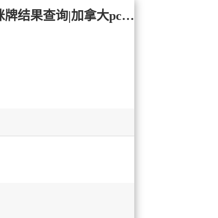
永久网址-28yc.com 加拿大28-加拿大28预测官网咪牌|加拿大28咪牌结果查询|加拿大pc28在线预测|加拿大预测在线PC预测|飞飞加拿大PC咪牌在线预测_专注研究_官方!