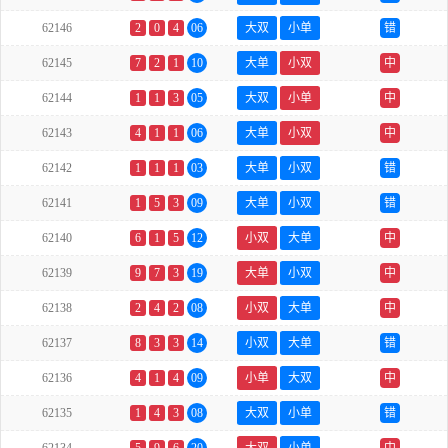
62146
2
0
4
06
大双
小单
错
62145
7
2
1
10
大单
小双
中
62144
1
1
3
05
大双
小单
中
62143
4
1
1
06
大单
小双
中
62142
1
1
1
03
大单
小双
错
62141
1
5
3
09
大单
小双
错
62140
6
1
5
12
小双
大单
中
62139
9
7
3
19
大单
小双
中
62138
2
4
2
08
小双
大单
中
62137
8
3
3
14
小双
大单
错
62136
4
1
4
09
小单
大双
中
62135
1
4
3
08
大双
小单
错