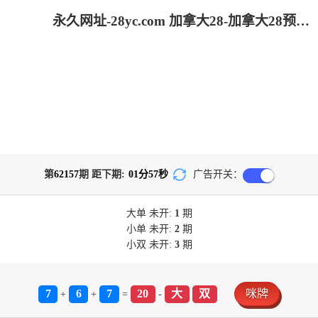
永久网址-28yc.com 加拿大28-加拿大28预测官网咪牌|加拿大28咪牌结果查询|加拿大pc28在线预测|加拿大预测在线PC预测|飞飞加拿大PC咪牌在线预测_专注研究_官方!
第
62157
期 距下期:
01
分
56
秒
广告开关：
大单
未开:
1
期
小单
未开:
2
期
小双
未开:
3
期
7
6
7
20
大
双
咪牌
+
+
=
-