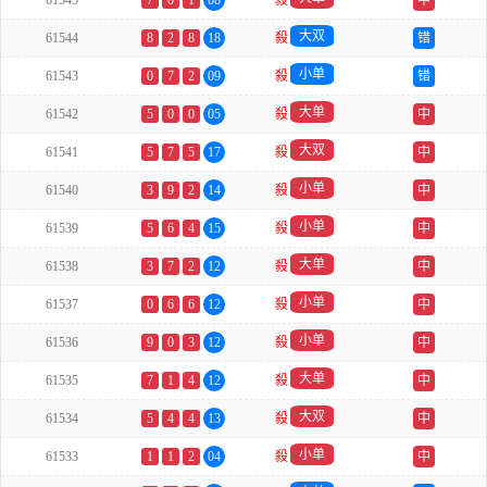
61545
7
0
1
08
殺
中
大双
61544
8
2
8
18
殺
错
小单
61543
0
7
2
09
殺
错
大单
61542
5
0
0
05
殺
中
大双
61541
5
7
5
17
殺
中
小单
61540
3
9
2
14
殺
中
小单
61539
5
6
4
15
殺
中
大单
61538
3
7
2
12
殺
中
小单
61537
0
6
6
12
殺
中
小单
61536
9
0
3
12
殺
中
大单
61535
7
1
4
12
殺
中
大双
61534
5
4
4
13
殺
中
小单
61533
1
1
2
04
殺
中