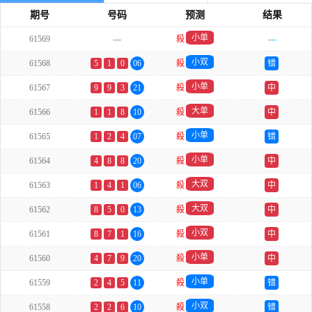
期号
号码
预测
结果
小单
61569
---
殺
---
小双
61568
5
1
0
06
殺
错
小单
61567
9
9
3
21
殺
中
大单
61566
1
1
8
10
殺
中
小单
61565
1
2
4
07
殺
错
小单
61564
4
8
8
20
殺
中
大双
61563
1
4
1
06
殺
中
大双
61562
8
5
0
13
殺
中
小双
61561
8
7
1
16
殺
中
小单
61560
4
7
9
20
殺
中
小单
61559
2
4
5
11
殺
错
小双
61558
2
2
6
10
殺
错