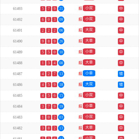
小双
61493
5
7
9
21
殺
中
小双
61492
6
0
3
09
殺
中
大双
61491
2
2
2
06
殺
中
大单
61490
9
8
9
26
殺
中
小单
61489
5
5
0
10
殺
中
大单
61488
1
3
4
08
殺
中
小单
61487
4
2
7
13
殺
错
大双
61486
4
5
9
18
殺
错
小双
61485
4
5
6
15
殺
中
小单
61484
3
7
9
19
殺
中
小双
61483
1
0
2
03
殺
中
大单
61482
3
8
2
13
殺
中
小双