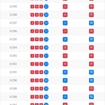
61399
2
9
1
12
小
中
61398
8
4
8
20
大
中
61397
4
3
9
16
小
错
61396
2
6
5
13
小
中
61395
7
4
2
13
大
错
61394
7
4
9
20
大
中
61393
3
6
2
11
小
中
61392
3
7
5
15
大
中
61391
0
1
4
05
大
错
61390
3
5
0
08
大
错
61389
8
6
4
18
大
中
61388
2
9
3
14
小
错