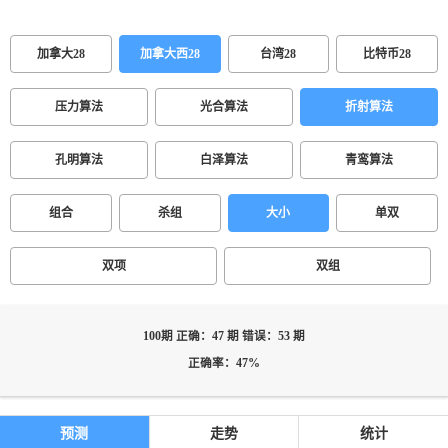
加拿大28
加拿大西28
台湾28
比特币28
压力算法
光合算法
折射算法
孔明算法
白泽算法
青鸾算法
组合
杀组
大小
单双
双项
双组
100期 正确：47 期 错误：53 期
正确率：47%
预测
走势
统计