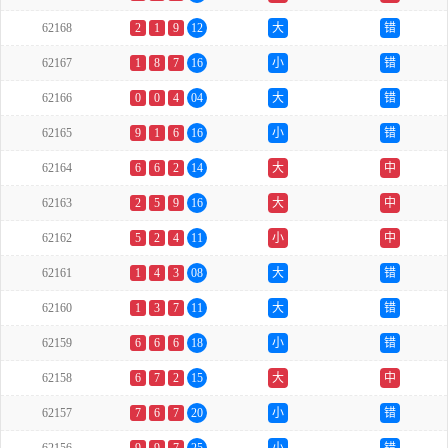
62168
2
1
9
12
大
错
62167
1
8
7
16
小
错
62166
0
0
4
04
大
错
62165
9
1
6
16
小
错
62164
6
6
2
14
大
中
62163
2
5
9
16
大
中
62162
5
2
4
11
小
中
62161
1
4
3
08
大
错
62160
1
3
7
11
大
错
62159
6
6
6
18
小
错
62158
6
7
2
15
大
中
62157
7
6
7
20
小
错