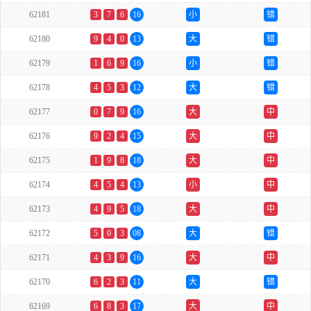
62181
3
7
6
16
小
错
62180
9
4
0
13
大
错
62179
1
6
9
16
小
错
62178
4
5
3
12
大
错
62177
0
7
9
16
大
中
62176
9
2
4
15
大
中
62175
1
9
8
18
大
中
62174
4
5
4
13
小
中
62173
4
9
5
18
大
中
62172
5
0
3
08
大
错
62171
4
3
9
16
大
中
62170
6
2
3
11
大
错
62169
6
8
3
17
大
中