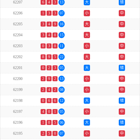
62207
6
4
3
13
大
错
62206
1
3
3
07
小
中
62205
3
4
9
16
大
中
62204
3
4
8
15
大
中
62203
0
3
8
11
小
中
62202
8
9
5
22
大
中
62201
0
2
3
05
大
错
62200
2
9
2
13
小
中
62199
2
4
2
08
小
中
62198
0
6
6
12
大
错
62197
4
0
1
05
小
中
62196
1
0
5
06
大
错
62195
2
5
0
07
小
中