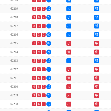
62220
1
9
0
10
大
错
62219
2
4
6
12
大
错
62218
9
9
9
27
小
错
62217
8
3
8
19
小
错
62216
6
3
0
09
大
错
62215
1
1
5
07
小
中
62214
6
9
6
21
大
中
62213
5
7
5
17
小
错
62212
4
3
3
10
小
中
62211
6
6
2
14
大
中
62210
0
8
7
15
大
中
62209
9
9
5
23
大
中
62208
3
6
3
12
小
中