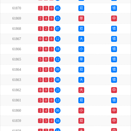
61870
2
3
0
05
双
错
61869
2
4
9
15
单
中
61868
1
2
4
07
双
错
61867
0
4
8
12
大
错
61866
7
8
3
18
小
错
61865
5
0
7
12
单
错
61864
1
0
8
09
双
错
61863
5
1
2
08
大
错
61862
8
9
6
23
大
中
61861
5
0
8
13
双
错
61860
1
4
1
06
小
中
61859
7
5
4
16
双
中