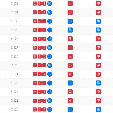
61832
2
1
1
04
小
中
61831
2
2
1
05
小
中
61830
6
2
9
17
小
错
61829
8
3
7
18
单
错
61828
8
5
3
16
双
中
61827
0
0
4
04
小
中
61826
8
1
5
14
大
中
61825
2
2
5
09
小
中
61824
1
7
4
12
双
中
61823
9
1
8
18
小
错
61822
9
7
1
17
单
中
61821
4
0
0
04
双
中
61820
3
8
4
15
小
错