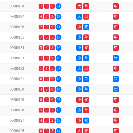
08080138
7
8
6
21
大
单
中
08080137
4
7
2
13
大
单
中
08080136
2
0
9
11
小
双
中
08080135
7
5
5
17
小
单
中
08080134
5
3
8
16
小
双
中
08080133
7
0
9
16
小
单
错
08080132
1
1
5
07
大
单
中
08080131
6
3
9
18
小
单
错
08080130
4
2
8
14
小
单
错
08080129
0
2
6
08
小
双
中
08080128
5
7
3
15
小
单
中
08080127
4
7
2
13
小
双
中
08080126
0
9
5
14
大
双
中