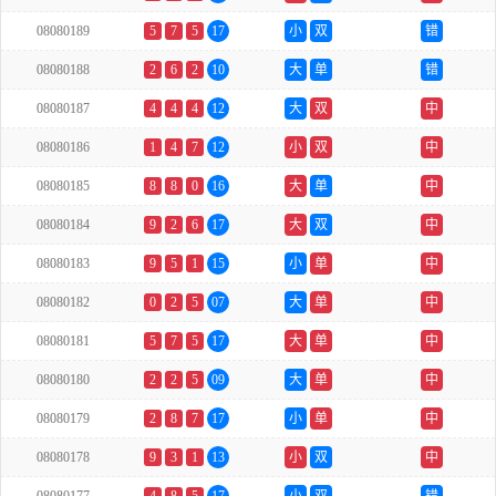
08080189
5
7
5
17
小
双
错
08080188
2
6
2
10
大
单
错
08080187
4
4
4
12
大
双
中
08080186
1
4
7
12
小
双
中
08080185
8
8
0
16
大
单
中
08080184
9
2
6
17
大
双
中
08080183
9
5
1
15
小
单
中
08080182
0
2
5
07
大
单
中
08080181
5
7
5
17
大
单
中
08080180
2
2
5
09
大
单
中
08080179
2
8
7
17
小
单
中
08080178
9
3
1
13
小
双
中