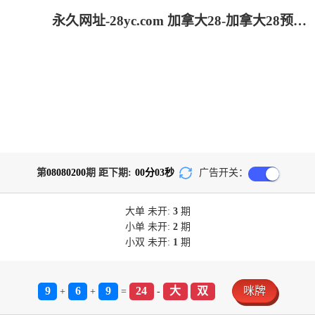
永久网址-28yc.com 加拿大28-加拿大28预测官网咪牌|加拿大28咪牌结果查询|加拿大pc28在线预测|加拿大预测在线PC预测|飞飞加拿大PC咪牌在线预测_专注研究_官方!
第
08080200
期 距下期:
00
分
03
秒
广告开关：
大单
未开:
3
期
小单
未开:
2
期
小双
未开:
1
期
9
6
9
24
大
双
咪牌
+
+
=
-