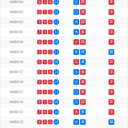
08080164
6
2
6
14
小
双
中
08080163
6
7
9
22
小
双
中
08080162
3
9
0
12
大
双
中
08080161
7
3
3
13
大
单
中
08080160
0
1
7
08
小
双
中
08080159
3
9
1
13
大
双
错
08080158
5
1
2
08
小
单
中
08080157
6
9
9
24
小
双
中
08080156
5
8
6
19
小
单
中
08080155
6
4
5
15
小
单
中
08080154
8
2
8
18
小
双
中
08080153
7
6
7
20
大
单
中
08080152
8
8
2
18
小
单
错