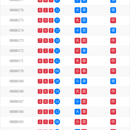
08080177
4
8
5
17
小
双
错
08080176
6
2
4
12
大
单
错
08080175
6
9
0
15
大
双
中
08080174
7
0
8
15
小
双
错
08080173
7
9
2
18
大
双
中
08080172
3
2
7
12
小
单
中
08080171
8
3
4
15
大
单
中
08080170
6
2
1
09
小
单
中
08080169
7
6
7
20
小
单
错
08080168
5
6
3
14
大
双
中
08080167
4
8
2
14
小
双
中
08080166
2
6
5
13
大
单
中
08080165
2
5
1
08
小
双
中