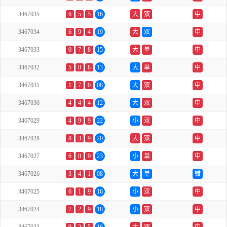
3467035
6
5
5
16
大
双
中
3467034
6
9
4
19
大
双
中
3467033
0
7
8
15
大
单
中
3467032
5
0
8
13
大
单
中
3467031
1
7
0
08
大
双
中
3467030
4
4
4
12
大
双
中
3467029
4
9
9
22
小
双
中
3467028
8
3
9
20
大
双
中
3467027
6
8
9
23
小
单
中
3467026
3
4
1
08
大
单
错
3467025
6
1
9
16
小
双
中
3467024
7
2
9
18
小
双
中