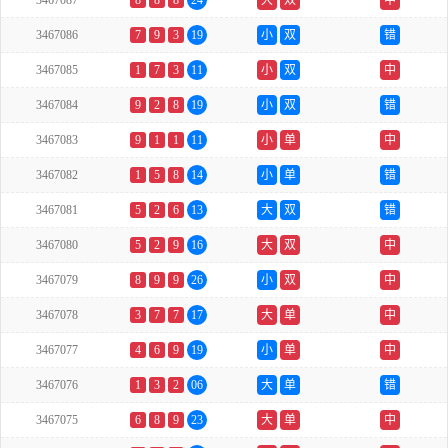
3467087
8
8
8
24
大
双
中
3467086
7
9
3
19
小
双
错
3467085
1
7
3
11
小
双
中
3467084
9
2
8
19
小
双
错
3467083
9
1
1
11
小
单
中
3467082
1
5
8
14
小
单
错
3467081
5
2
6
13
大
双
错
3467080
5
2
9
16
大
双
中
3467079
8
9
9
26
小
双
中
3467078
3
7
7
17
大
单
中
3467077
4
6
9
19
小
单
中
3467076
1
3
2
06
大
单
错
3467075
6
8
9
23
大
单
中