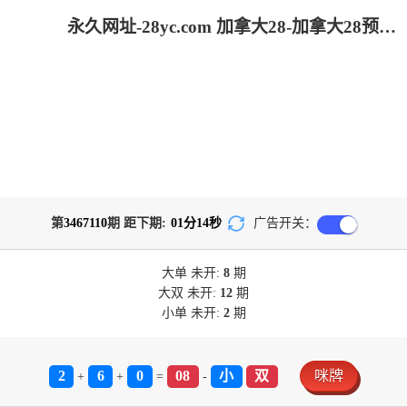
永久网址-28yc.com 加拿大28-加拿大28预测官网咪牌|加拿大28咪牌结果查询|加拿大pc28在线预测|加拿大预测在线PC预测|飞飞加拿大PC咪牌在线预测_专注研究_官方!
第
3467110
期 距下期:
01
分
14
秒
广告开关：
大单
未开:
8
期
大双
未开:
12
期
小单
未开:
2
期
2
6
0
08
小
双
咪牌
+
+
=
-